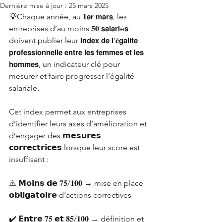
Dernière mise à jour :
25 mars 2025
💡Chaque année, au 𝟏𝗲𝗿 𝗺𝗮𝗿𝘀, les 
entreprises d’au moins 𝟓𝟎 𝘀𝗮𝗹𝗮𝗿𝗶é𝘀 
doivent publier leur 𝗜𝗻𝗱𝗲𝘅 𝗱𝗲 𝗹’𝐞́𝗴𝗮𝗹𝗶𝘁𝗲 
𝗽𝗿𝗼𝗳𝗲𝘀𝘀𝗶𝗼𝗻𝗻𝗲𝗹𝗹𝗲 𝗲𝗻𝘁𝗿𝗲 𝗹𝗲𝘀 𝗳𝗲𝗺𝗺𝗲𝘀 𝗲𝘁 𝗹𝗲𝘀 
𝗵𝗼𝗺𝗺𝗲𝘀, un indicateur clé pour 
mesurer et faire progresser l’égalité 
salariale.
Cet index permet aux entreprises 
d’identifier leurs axes d’amélioration et 
d’engager des 𝗺𝗲𝘀𝘂𝗿𝗲𝘀 
𝗰𝗼𝗿𝗿𝗲𝗰𝘁𝗿𝗶𝗰𝗲𝘀 lorsque leur score est 
insuffisant :
⚠️ 𝗠𝗼𝗶𝗻𝘀 𝗱𝗲 𝟕𝟓/𝟏𝟎𝟎 → mise en place 
𝗼𝗯𝗹𝗶𝗴𝗮𝘁𝗼𝗶𝗿𝗲 d’actions correctives
✔️ 𝗘𝗻𝘁𝗿𝗲 𝟕𝟓 𝗲𝘁 𝟖𝟓/𝟏𝟎𝟎 → définition et 