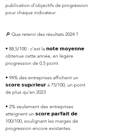
publication d’objectifs de progression 
pour chaque indicateur
🔎 Que retenir des résultats 2024 ?
• 88,5/100 : c’est la 𝗻𝗼𝘁𝗲 𝗺𝗼𝘆𝗲𝗻𝗻𝗲 
obtenue cette année, en légère 
progression de 0,5 point
• 94% des entreprises affichent un 
𝘀𝗰𝗼𝗿𝗲 𝘀𝘂𝗽𝐞́𝗿𝗶𝗲𝘂𝗿 à 75/100, un point 
de plus qu’en 2023
• 2% seulement des entreprises 
atteignent un 𝘀𝗰𝗼𝗿𝗲 𝗽𝗮𝗿𝗳𝗮𝗶𝘁 𝗱𝗲 
100/100, soulignant les marges de 
progression encore existantes.