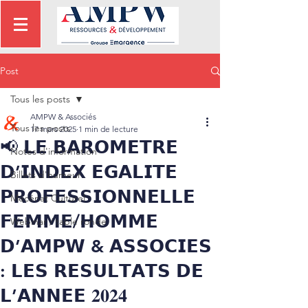
Post
Tous les posts
AMPW & Associés
Tous les posts
17 mars 2025
1 min de lecture
📢 𝗟𝗘 𝗕𝗔𝗥𝗢𝗠𝗘𝗧𝗥𝗘
Notes d'information
𝗗’𝗜𝗡𝗗𝗘𝗫 𝗘𝗚𝗔𝗟𝗜𝗧𝗘
Billets d'humeur
𝗣𝗥𝗢𝗙𝗘𝗦𝗦𝗜𝗢𝗡𝗡𝗘𝗟𝗟𝗘
Mécénat Culturel
𝗙𝗘𝗠𝗠𝗘/𝗛𝗢𝗠𝗠𝗘
Webinar / table ronde
𝗗’𝗔𝗠𝗣𝗪 & 𝗔𝗦𝗦𝗢𝗖𝗜𝗘𝗦
: 𝗟𝗘𝗦 𝗥𝗘𝗦𝗨𝗟𝗧𝗔𝗧𝗦 𝗗𝗘
𝗟’𝗔𝗡𝗡𝗘𝗘 𝟐𝟎𝟐𝟒