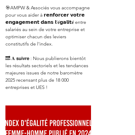
🎯AMPW & Associés vous accompagne 
pour vous aider à 𝗿𝗲𝗻𝗳𝗼𝗿𝗰𝗲𝗿 𝘃𝗼𝘁𝗿𝗲 
𝗲𝗻𝗴𝗮𝗴𝗲𝗺𝗲𝗻𝘁 𝗱𝗮𝗻𝘀 𝗹’𝐞́𝗴𝗮𝗹𝗶𝘁𝐞́ entre 
salariés au sein de votre entreprise et 
optimiser chacun des leviers 
constitutifs de l'index.
🔜 𝐀 𝘀𝘂𝗶𝘃𝗿𝗲 : Nous publierons bientôt 
les résultats sectoriels et les tendances 
majeures issues de notre baromètre 
2025 recensant plus de 18 000 
entreprises et UES !