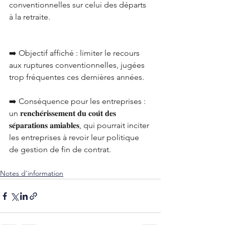
conventionnelles sur celui des départs 
à la retraite.
➡️ Objectif affiché : limiter le recours 
aux ruptures conventionnelles, jugées 
trop fréquentes ces dernières années.
➡️ Conséquence pour les entreprises : 
un 𝐫𝐞𝐧𝐜𝐡𝐞́𝐫𝐢𝐬𝐬𝐞𝐦𝐞𝐧𝐭 𝐝𝐮 𝐜𝐨𝐮̂𝐭 𝐝𝐞𝐬 
𝐬𝐞́𝐩𝐚𝐫𝐚𝐭𝐢𝐨𝐧𝐬 𝐚𝐦𝐢𝐚𝐛𝐥𝐞𝐬, qui pourrait inciter 
les entreprises à revoir leur politique 
de gestion de fin de contrat.
Notes d'information