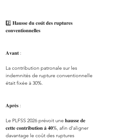
2️⃣ 𝐇𝐚𝐮𝐬𝐬𝐞 𝐝𝐮 𝐜𝐨𝐮̂𝐭 𝐝𝐞𝐬 𝐫𝐮𝐩𝐭𝐮𝐫𝐞𝐬 
𝐜𝐨𝐧𝐯𝐞𝐧𝐭𝐢𝐨𝐧𝐧𝐞𝐥𝐥𝐞𝐬
𝐀𝐯𝐚𝐧𝐭 :
La contribution patronale sur les 
indemnités de rupture conventionnelle 
était fixée à 30%.
𝐀𝐩𝐫𝐞̀𝐬 :
Le PLFSS 2026 prévoit une 𝐡𝐚𝐮𝐬𝐬𝐞 𝐝𝐞 
𝐜𝐞𝐭𝐭𝐞 𝐜𝐨𝐧𝐭𝐫𝐢𝐛𝐮𝐭𝐢𝐨𝐧 𝐚̀ 𝟒𝟎%, afin d'aligner 
davantage le coût des ruptures 