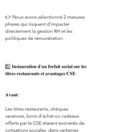
👉 Nous avons sélectionné 2 mesures 
phares qui risquent d'impacter 
directement la gestion RH et les 
politiques de rémunération.
1️⃣ 𝐈𝐧𝐬𝐭𝐚𝐮𝐫𝐚𝐭𝐢𝐨𝐧 𝐝'𝐮𝐧 𝐟𝐨𝐫𝐟𝐚𝐢𝐭 𝐬𝐨𝐜𝐢𝐚𝐥 𝐬𝐮𝐫 𝐥𝐞𝐬 
𝐭𝐢𝐭𝐫𝐞𝐬-𝐫𝐞𝐬𝐭𝐚𝐮𝐫𝐚𝐧𝐭𝐬 𝐞𝐭 𝐚𝐯𝐚𝐧𝐭𝐚𝐠𝐞𝐬 𝐂𝐒𝐄
𝐀𝐯𝐚𝐧𝐭 :
Les titres-restaurants, chèques 
vacances, bons d'achat ou cadeaux 
offerts par le CSE étaient exonérés de 
cotisations sociales, dans certaines 