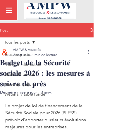
Post
Tous les posts
AMPW & Associés
Tous les posts
23 oct. 2025
1 min de lecture
𝐁𝐮𝐝𝐠𝐞𝐭 𝐝𝐞 𝐥𝐚 𝐒𝐞́𝐜𝐮𝐫𝐢𝐭𝐞́
Notes d'information
𝐬𝐨𝐜𝐢𝐚𝐥𝐞 𝟐𝟎𝟐𝟔 : 𝐥𝐞𝐬 𝐦𝐞𝐬𝐮𝐫𝐞𝐬 𝐚̀
Billets d'humeur
𝐬𝐮𝐢𝐯𝐫𝐞 𝐝𝐞 𝐩𝐫𝐞̀𝐬
Mécénat Culturel
Dernière mise à jour :
9 janv.
Webinar / table ronde
Le projet de loi de financement de la 
Sécurité Sociale pour 2026 (PLFSS) 
prévoit d’apporter plusieurs évolutions 
majeures pour les entreprises.