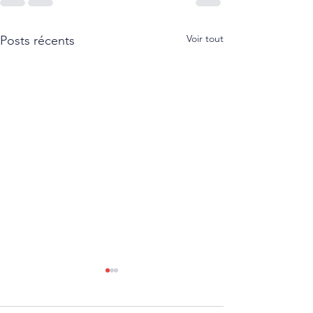
Voir tout
Posts récents
𝐈𝐀 : 𝐮𝐧 𝐫𝐨̂𝐥𝐞 𝐜𝐞𝐧𝐭𝐫𝐚𝐥 𝐚̀ 𝐣𝐨𝐮𝐞𝐫
𝐩𝐨𝐮𝐫 𝐥𝐞𝐬 𝐑𝐇 𝐝𝐞̀𝐬
𝐚𝐮𝐣𝐨𝐮𝐫𝐝’𝐡𝐮𝐢