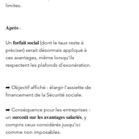
limites.
𝐀𝐩𝐫𝐞̀𝐬 :
Un 𝐟𝐨𝐫𝐟𝐚𝐢𝐭 𝐬𝐨𝐜𝐢𝐚𝐥 (dont le taux reste à 
préciser) serait désormais appliqué à 
ces avantages, même lorsqu'ils 
respectent les plafonds d'exonération.
➡️ Objectif affiché : élargir l'assiette de 
financement de la Sécurité sociale.
➡️ Conséquence pour les entreprises : 
un 𝐬𝐮𝐫𝐜𝐨𝐮̂𝐭 𝐬𝐮𝐫 𝐥𝐞𝐬 𝐚𝐯𝐚𝐧𝐭𝐚𝐠𝐞𝐬 𝐬𝐚𝐥𝐚𝐫𝐢𝐞́𝐬, y 
compris ceux considérés jusqu'ici 
comme non imposables.