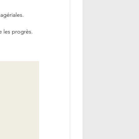
anagériales.
vre les progrès.