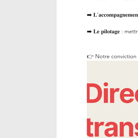
➡️ 𝐋’𝐚𝐜𝐜𝐨𝐦𝐩𝐚𝐠𝐧
➡️ 𝐋𝐞 𝐩𝐢𝐥𝐨𝐭𝐚𝐠
👉 Notre conviction est clair