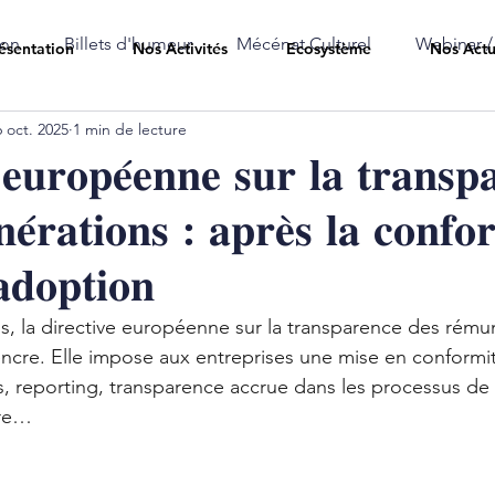
ion
Billets d'humeur
Mécénat Culturel
Webinar /
ésentation
Nos Activités
Ecosystème
Nos Actu
6 oct. 2025
1 min de lecture
 𝐞𝐮𝐫𝐨𝐩𝐞́𝐞𝐧𝐧𝐞 𝐬𝐮𝐫 𝐥𝐚 𝐭𝐫𝐚𝐧𝐬𝐩
𝐞́𝐫𝐚𝐭𝐢𝐨𝐧𝐬 : 𝐚𝐩𝐫𝐞̀𝐬 𝐥𝐚 𝐜𝐨𝐧𝐟𝐨𝐫
𝐚𝐝𝐨𝐩𝐭𝐢𝐨𝐧
s, la directive européenne sur la transparence des rémun
cre. Elle impose aux entreprises une mise en conformit
s, reporting, transparence accrue dans les processus de
ère…