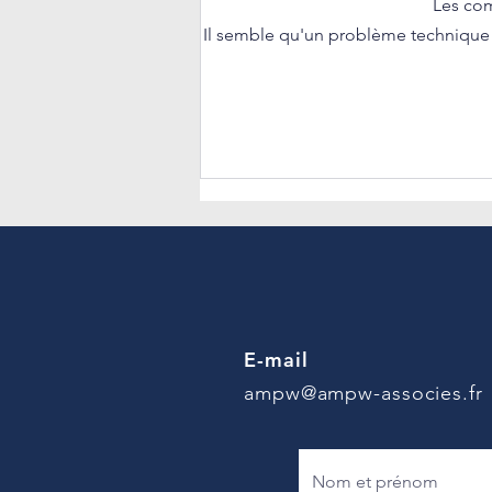
Les com
Il semble qu'un problème technique e
𝐄𝐦𝐩𝐥𝐨𝐢 𝐝𝐞𝐬 𝐬𝐞𝐧𝐢𝐨𝐫𝐬 : 𝐮𝐧
𝐧𝐨𝐮𝐯𝐞𝐚𝐮 𝐜𝐚𝐝𝐫𝐞 𝐚̀ 𝐢𝐧𝐭𝐞́𝐠𝐫𝐞𝐫 𝐝𝐚𝐧𝐬
𝐯𝐨𝐭𝐫𝐞 𝐬𝐭𝐫𝐚𝐭𝐞́𝐠𝐢𝐞 𝐑𝐇
E-mail
ampw@ampw-associes.fr