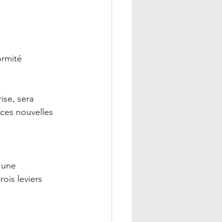
ormité
prise, sera 
ces nouvelles 
 une 
ois leviers 