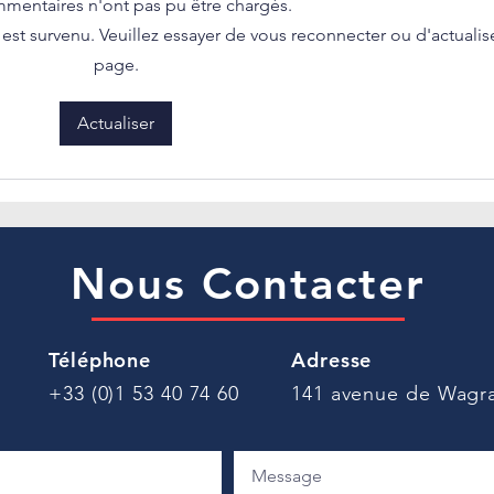
mentaires n'ont pas pu être chargés.
génér
st survenu. Veuillez essayer de vous reconnecter ou d'actualise
prati
avons
page.
sur l
𝐁𝐮𝐝𝐠𝐞𝐭 𝐝𝐞 𝐥𝐚 𝐒𝐞́𝐜𝐮𝐫𝐢𝐭𝐞́ 𝐬𝐨𝐜𝐢𝐚𝐥𝐞
précé
𝟐𝟎𝟐𝟔 : 𝐥𝐞𝐬 𝐦𝐞𝐬𝐮𝐫𝐞𝐬 𝐚̀ 𝐬𝐮𝐢𝐯𝐫𝐞 𝐝𝐞
Actualiser
missi
𝐩𝐫𝐞̀𝐬
Nous Contacter
Téléphone
Adresse
+33 (0)1 53 40 74 60
141 avenue de Wagra