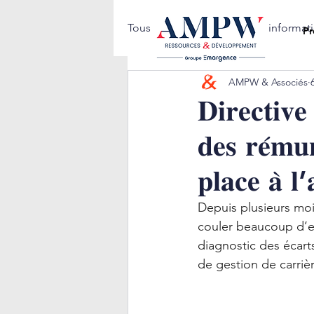
Tous les posts
Notes d'informat
Pr
AMPW & Associés
𝐃𝐢𝐫𝐞𝐜𝐭𝐢𝐯
𝐝𝐞𝐬 𝐫𝐞́𝐦𝐮𝐧
𝐩𝐥𝐚𝐜𝐞 𝐚̀ 𝐥’
Depuis plusieurs moi
couler beaucoup d’en
diagnostic des écart
de gestion de carri