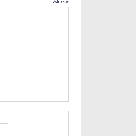
Voir tout
𝐧 𝐫𝐨̂𝐥𝐞 𝐜𝐞𝐧𝐭𝐫𝐚𝐥 𝐚̀ 𝐣𝐨𝐮𝐞𝐫
 𝐥𝐞𝐬 𝐑𝐇 𝐝𝐞̀𝐬 𝐚𝐮𝐣𝐨𝐮𝐫𝐝’𝐡𝐮𝐢
s plusieurs mois, l’IA