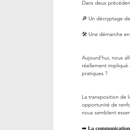
Dans deux précédent
🔎 Un décryptage de l
🛠️ Une démarche en 
Aujourd’hui, nous allons p
réellement impliqué
pratiques ?
La transposition de l
opportunité de renfor
nous semblent essent
➡️ 𝐋𝐚 𝐜𝐨𝐦𝐦𝐮𝐧𝐢𝐜