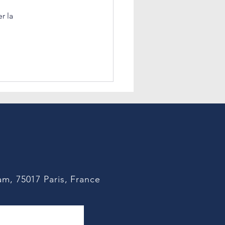
ative s’invite dans nos
r la
ques quotidiennes. Nous
 déjà exploré son impact
es processus RH dans une
dente publication. La
on de la fonction RH e
m, 75017 Paris, France