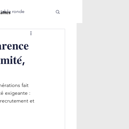
 table ronde
alités
𝐫𝐞𝐧𝐜𝐞
𝐦𝐢𝐭𝐞́,
érations fait 
é exigeante : 
 recrutement et 