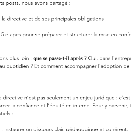
s posts, nous avons partagé :
a directive et de ses principales obligations
5 étapes pour se préparer et structurer la mise en conf
lus loin : 𝐪𝐮𝐞 𝐬𝐞 𝐩𝐚𝐬𝐬𝐞-𝐭-𝐢𝐥 𝐚𝐩𝐫𝐞̀𝐬 ? Qui, dans l’entre
 au quotidien ? Et comment accompagner l’adoption de 
a directive n’est pas seulement un enjeu juridique : c’est
cer la confiance et l’équité en interne. Pour y parvenir, tr
iels :
𝐚𝐭𝐢𝐨𝐧 : instaurer un discours clair, pédagogique et cohérent.