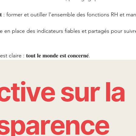
𝐞𝐦𝐞𝐧𝐭 : former et outiller l’ensemble des fonctions RH et m
 : mettre en place des indicateurs fiables et partagés pour sui
e : 𝐭𝐨𝐮𝐭 𝐥𝐞 𝐦𝐨𝐧𝐝𝐞 𝐞𝐬𝐭 𝐜𝐨𝐧𝐜𝐞𝐫𝐧𝐞́.