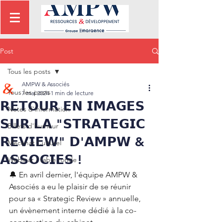
Post
Tous les posts
AMPW & Associés
Tous les posts
7 mai 2024
1 min de lecture
𝗥𝗘𝗧𝗢𝗨𝗥 𝗘𝗡 𝗜𝗠𝗔𝗚𝗘𝗦
Notes d'information
𝗦𝗨𝗥 𝗟𝗔 "𝗦𝗧𝗥𝗔𝗧𝗘𝗚𝗜𝗖
Billets d'humeur
𝗥𝗘𝗩𝗜𝗘𝗪" 𝗗'𝗔𝗠𝗣𝗪 &
Mécénat Culturel
𝗔𝗦𝗦𝗢𝗖𝗜𝗘𝗦 !
Webinar / table ronde
🔔 En avril dernier, l'équipe AMPW & 
Associés a eu le plaisir de se réunir 
pour sa « Strategic Review » annuelle, 
un évènement interne dédié à la co-