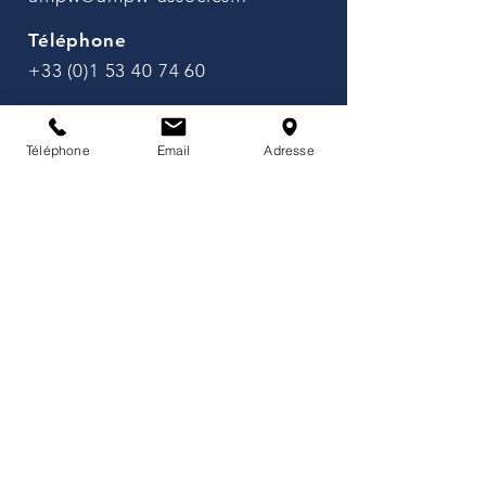
Téléphone
+33 (0)1 53 40 74 60
Adresse
141 avenue de Wagram, 75017
Téléphone
Email
Adresse
Paris, France