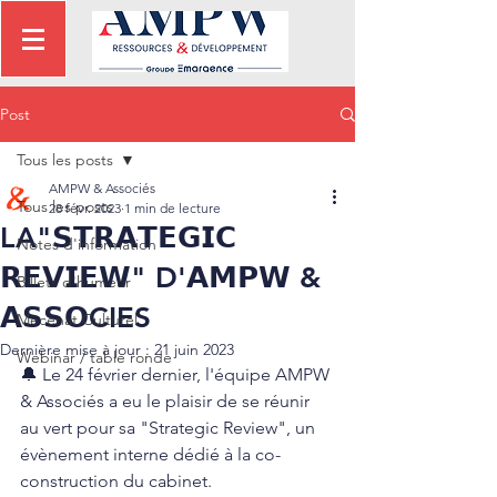
Post
Tous les posts
AMPW & Associés
Tous les posts
28 févr. 2023
1 min de lecture
LA"𝗦𝗧𝗥𝗔𝗧𝗘𝗚𝗜𝗖
Notes d'information
𝗥𝗘𝗩𝗜𝗘𝗪" D'𝗔𝗠𝗣𝗪 &
Billets d'humeur
𝗔𝗦𝗦𝗢CIES
Mécénat Culturel
Dernière mise à jour :
21 juin 2023
Webinar / table ronde
🔔 Le 24 février dernier, l'équipe AMPW 
& Associés a eu le plaisir de se réunir 
au vert pour sa "Strategic Review", un 
évènement interne dédié à la co-
construction du cabinet.