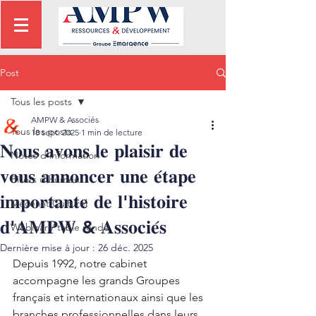
Post
Tous les posts
AMPW & Associés
Tous les posts
18 sept. 2025
1 min de lecture
𝐍𝐨𝐮𝐬 𝐚𝐯𝐨𝐧𝐬 𝐥𝐞 𝐩𝐥𝐚𝐢𝐬𝐢𝐫 𝐝𝐞
Notes d'information
𝐯𝐨𝐮𝐬 𝐚𝐧𝐧𝐨𝐧𝐜𝐞𝐫 𝐮𝐧𝐞 𝐞́𝐭𝐚𝐩𝐞
Billets d'humeur
𝐢𝐦𝐩𝐨𝐫𝐭𝐚𝐧𝐭𝐞 𝐝𝐞 𝐥'𝐡𝐢𝐬𝐭𝐨𝐢𝐫𝐞
Mécénat Culturel
𝐝'𝐀𝐌𝐏𝐖 & 𝐀𝐬𝐬𝐨𝐜𝐢𝐞́𝐬
Webinar / table ronde
Dernière mise à jour :
26 déc. 2025
Depuis 1992, notre cabinet 
accompagne les grands Groupes 
français et internationaux ainsi que les 
branches professionnelles dans leurs 