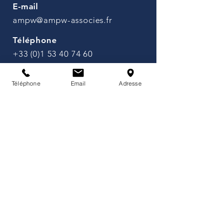
E-mail
ampw@ampw-associes.fr
Téléphone
+33 (0)1 53 40 74 60
Adresse
Téléphone
Email
Adresse
141 avenue de Wagram, 75017
Paris, France