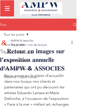
Post
Tous les posts
AMPW & Associés
Tous les posts
19 juin 2025
1 min de lecture
✨ 𝐑𝐞𝐭𝐨𝐮𝐫 𝐞𝐧 𝐢𝐦𝐚𝐠𝐞𝐬 𝐬𝐮𝐫
Notes d'information
𝐥’𝐞𝐱𝐩𝐨𝐬𝐢𝐭𝐢𝐨𝐧 𝐚𝐧𝐧𝐮𝐞𝐥𝐥𝐞
Billets d'humeur
𝐝’𝐀𝐌𝐏𝐖 & 𝐀𝐒𝐒𝐎𝐂𝐈𝐄𝐒
Mécénat Culturel
Nous avons eu le plaisir d'accueillir 
Webinar / table ronde
dans nos locaux nos clients et 
partenaires qui ont pu découvrir les 
artistes Eduardo Larrasa et Marie 
Deforche, à l'occasion de l’exposition 
« Face à la mer » mêlant art, échanges 