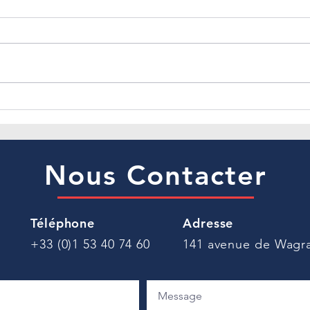
𝐩𝐨𝐮𝐫
Depui
génér
prati
avons
sur l
𝐁𝐮𝐝𝐠𝐞𝐭 𝐝𝐞 𝐥𝐚 𝐒𝐞́𝐜𝐮𝐫𝐢𝐭𝐞́ 𝐬𝐨𝐜𝐢𝐚𝐥𝐞
précé
𝟐𝟎𝟐𝟔 : 𝐥𝐞𝐬 𝐦𝐞𝐬𝐮𝐫𝐞𝐬 𝐚̀ 𝐬𝐮𝐢𝐯𝐫𝐞 𝐝𝐞
missi
𝐩𝐫𝐞̀𝐬
Nous Contacter
Téléphone
Adresse
+33 (0)1 53 40 74 60
141 avenue de Wagra