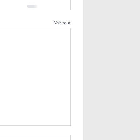
Voir tout
𝐧 𝐫𝐨̂𝐥𝐞 𝐜𝐞𝐧𝐭𝐫𝐚𝐥 𝐚̀ 𝐣𝐨𝐮𝐞𝐫