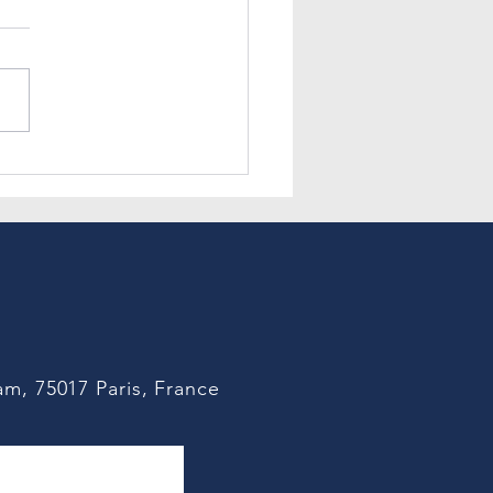
 𝐥𝐞𝐬 𝐑𝐇 𝐝𝐞̀𝐬 𝐚𝐮𝐣𝐨𝐮𝐫𝐝’𝐡𝐮𝐢
s plusieurs mois, l’IA
ative s’invite dans nos
ques quotidiennes. Nous
 déjà exploré son impact
es processus RH dans une
dente publication. La
on de la fonction RH e
m, 75017 Paris, France