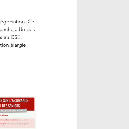
négociation. Ce 
ranches. Un des 
fs au CSE, 
ion élargie 