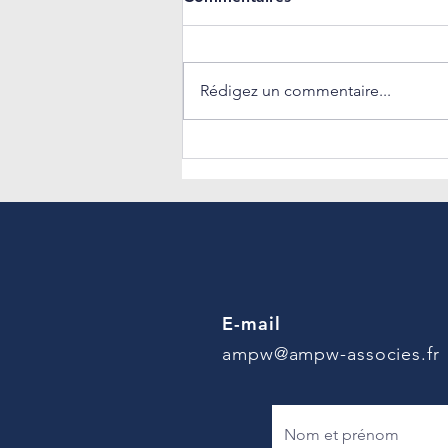
Rédigez un commentaire...
𝐄𝐦𝐩𝐥𝐨𝐢 𝐝𝐞𝐬 𝐬𝐞𝐧𝐢𝐨𝐫𝐬 : 𝐮𝐧
𝐧𝐨𝐮𝐯𝐞𝐚𝐮 𝐜𝐚𝐝𝐫𝐞 𝐚̀ 𝐢𝐧𝐭𝐞́𝐠𝐫𝐞𝐫 𝐝𝐚𝐧𝐬
𝐯𝐨𝐭𝐫𝐞 𝐬𝐭𝐫𝐚𝐭𝐞́𝐠𝐢𝐞 𝐑𝐇
E-mail
ampw@ampw-associes.fr