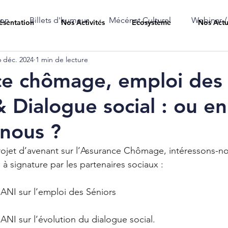
ion
Billets d'humeur
Mécénat Culturel
Webinar /
ésentation
Nos Activités
Ecosystème
Nos Actu
6 déc. 2024
1 min de lecture
ce chômage, emploi des
& Dialogue social : ou en
nous ?
rojet d’avenant sur l’Assurance Chômage, intéressons-n
 à signature par les partenaires sociaux :
 ANI sur l’emploi des Séniors
ANI sur l’évolution du dialogue social.