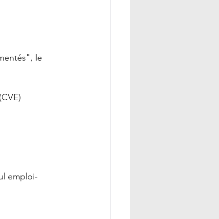
mentés", le 
 (CVE)
ul emploi-