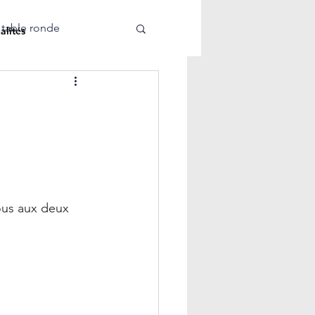
 table ronde
alités
ous aux deux 