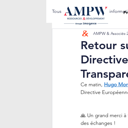
Tous les posts
Notes d'informat
Pr
AMPW & Associés
Retour s
Directiv
Transpar
Ce matin, 
Hugo Mor
Directive Européenn
🙏 Un grand merci à t
des échanges !