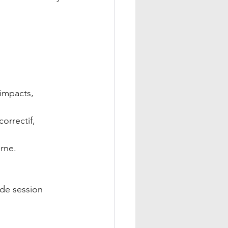
 impacts,
orrectif,
rne.
nde session 