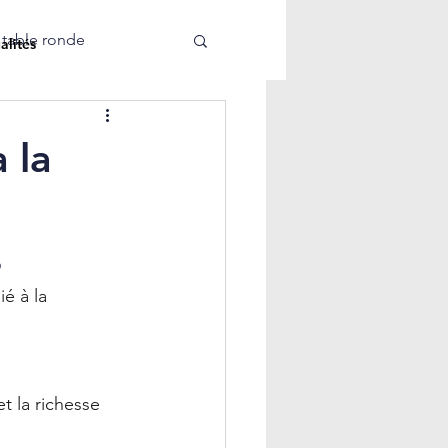
 table ronde
alités
 la
s
é à la 
t la richesse 