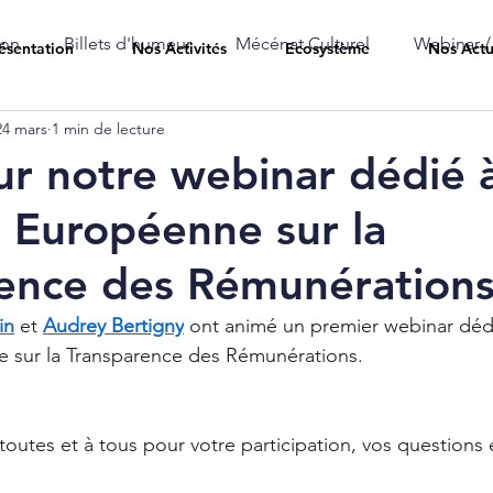
ion
Billets d'humeur
Mécénat Culturel
Webinar /
ésentation
Nos Activités
Ecosystème
Nos Actu
24 mars
1 min de lecture
ur notre webinar dédié à
e Européenne sur la
ence des Rémunération
in
 et 
Audrey Bertigny
 ont animé un premier webinar dédi
e sur la Transparence des Rémunérations.
outes et à tous pour votre participation, vos questions e