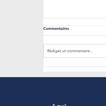
Commentaires
Rédigez un commentaire...
🎥 𝐏𝐥𝐨𝐧𝐠𝐞𝐳 𝐚𝐮 𝐜œ𝐮𝐫 𝐝’𝐀𝐌𝐏𝐖
𝐚𝐯𝐞𝐜 𝐥’𝐢𝐧𝐭𝐞𝐫𝐯𝐢𝐞𝐰 𝐝𝐞 𝐖𝐢𝐥𝐥𝐢𝐚𝐦,
Consultant au sein du
cabinet, réalisée dans le
cadre de notre tournage
Welcome to the Jungle.
E-mail