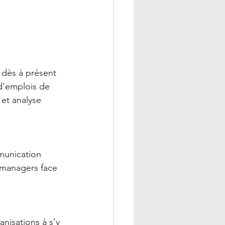
 dès à présent 
d'emplois de 
et analyse 
munication 
s managers face 
nisations à s’y 