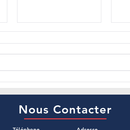
𝐄𝐦𝐩𝐥𝐨𝐢 𝐝𝐞𝐬 𝐬𝐞𝐧𝐢𝐨𝐫𝐬 : 𝐮𝐧
𝐁𝐮𝐝𝐠𝐞
𝐧𝐨𝐮𝐯𝐞𝐚𝐮 𝐜𝐚𝐝𝐫𝐞 𝐚̀ 𝐢𝐧𝐭𝐞́𝐠𝐫𝐞𝐫 𝐝𝐚𝐧𝐬
𝟐𝟎𝟐𝟔 
𝐯𝐨𝐭𝐫𝐞 𝐬𝐭𝐫𝐚𝐭𝐞́𝐠𝐢𝐞 𝐑𝐇
𝐩𝐫𝐞̀𝐬
Nous Contacter
Téléphone
Adresse