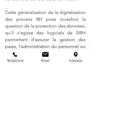
Cette généralisation de la digitalisation 
des process RH pose toutefois la 
question de la protection des données, 
qu'il s'agisse des logiciels de SIRH 
permettant d’assurer la gestion des 
paies, l’administration du personnel ou 
encore les campagnes d’onboarding. 
Dans un contexte où les cyberattaques 
Téléphone
Email
Adresse
sont de plus en plus fréquentes et où 
les politiques de RGPD se renforcent, 
les entreprises doivent se doter de 
logiciels de protection et / ou de 
surveillance, afin d’empêcher toute 
intrusion et tout vol de données 
personnelles.
Les clés pour passer à l’action : 