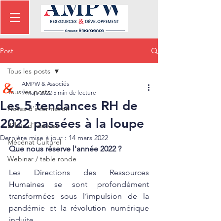
Post
Tous les posts
AMPW & Associés
Tous les posts
9 mars 2022
5 min de lecture
Les 5 tendances RH de
Notes d'information
2022 passées à la loupe
Billets d'humeur
Dernière mise à jour :
14 mars 2022
Mécénat Culturel
Que nous réserve l'année 2022 ? 
Webinar / table ronde
Les Directions des Ressources 
Humaines se sont profondément 
transformées sous l’impulsion de la 
pandémie et la révolution numérique 
induite. 