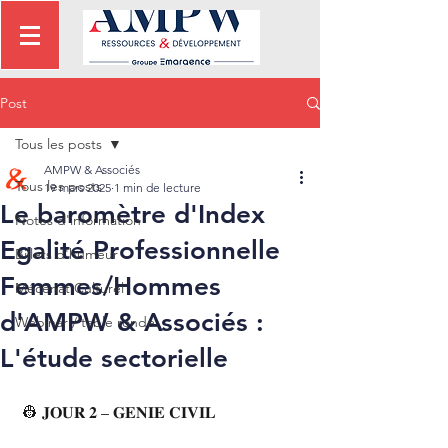
Post
Tous les posts
AMPW & Associés
Tous les posts
19 mars 2025
1 min de lecture
Le baromètre d'Index
Notes d'information
Egalité Professionnelle
Billets d'humeur
Femmes/Hommes
Mécénat Culturel
d'AMPW & Associés :
Webinar / table ronde
L'étude sectorielle
 👷 𝐉𝐎𝐔𝐑 𝟐 – 𝐆𝐄𝐍𝐈𝐄 𝐂𝐈𝐕𝐈𝐋