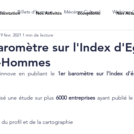
ion
Billets d'humeur
Mécénat Culturel
Webinar /
ésentation
Nos Activités
Ecosystème
Nos Actu
19 févr. 2021
1 min de lecture
aromètre sur l'Index d'E
-Hommes
nnove en publiant le 
1er baromètre sur l’Index d’
isé une étude sur plus 
6000 entreprises
 ayant publié le 
du profil et de la cartographie 