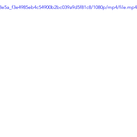
b88e5a_f3e4985eb4c54900b2bc039a9d5f81c8/1080p/mp4/file.mp4