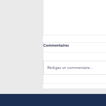
Commentaires
Rédigez un commentaire...
Retour sur notre webinar
dédié à la Directive
Européenne sur la
Transparence des
Rémunérations