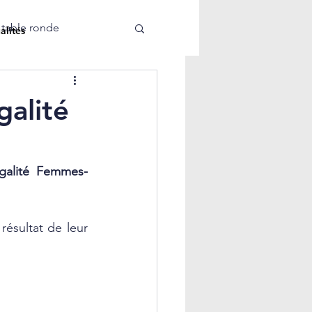
 table ronde
alités
galité
égalité Femmes-
résultat de leur 