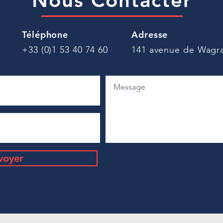
Nous Contacter
Welcome to the Jungle.
Téléphone
Adresse
+33 (0)1 53 40 74 60
141 avenue de Wagra
voyer