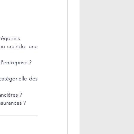
tégoriels
on craindre une 
l'entreprise ?
atégorielle des 
ncières ?
ssurances ?