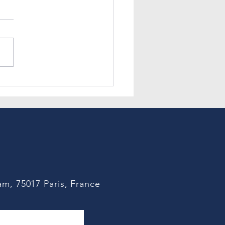
𝐢 𝐝𝐞𝐬 𝐬𝐞𝐧𝐢𝐨𝐫𝐬 : 𝐮𝐧
𝐚𝐮 𝐜𝐚𝐝𝐫𝐞 𝐚̀ 𝐢𝐧𝐭𝐞́𝐠𝐫𝐞𝐫 𝐝𝐚𝐧𝐬
 𝐬𝐭𝐫𝐚𝐭𝐞́𝐠𝐢𝐞 𝐑𝐇
m, 75017 Paris, France