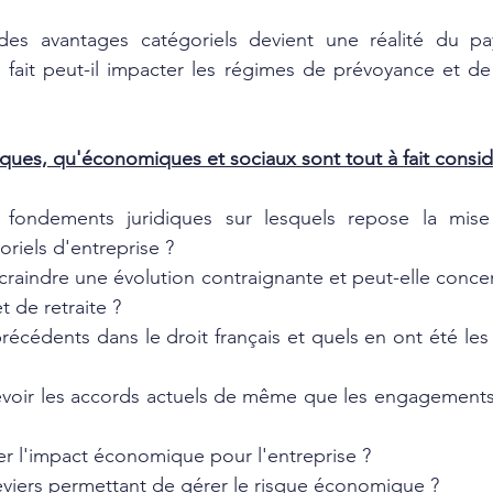
es avantages catégoriels devient une réalité du pay
e fait peut-il impacter les régimes de prévoyance et de 
diques, qu'économiques et sociaux sont tout à fait consi
 fondements juridiques sur lesquels repose la mise
riels d'entreprise ?
 craindre une évolution contraignante et peut-elle concer
 de retraite ?
récédents dans le droit français et quels en ont été le
voir les accords actuels de même que les engagements f
 l'impact économique pour l'entreprise ?
leviers permettant de gérer le risque économique ?