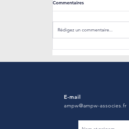
Commentaires
Rédigez un commentaire...
Retour sur notre webinar
dédié à la Directive
Européenne sur la
Transparence des
Rémunérations
E-mail
ampw@ampw-associes.fr