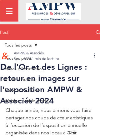
Post
Tous les posts
AMPW & Associés
Tous les posts
8 juil. 2024
1 min de lecture
𝗗e l'Or et des Lignes :
Notes d'information
retour en images sur
Billets d'humeur
l'exposition AMPW &
Mécénat Culturel
Associés 2024
Webinar / table ronde
Chaque année, nous aimons vous faire 
partager nos coups de cœur artistiques 
à l’occasion de l’exposition annuelle 
organisée dans nos locaux 🎨🖼️