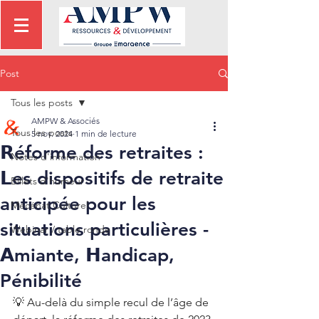
Post
Tous les posts
AMPW & Associés
Tous les posts
5 nov. 2024
1 min de lecture
𝗥éforme des retraites :
Notes d'information
𝗟es dispositifs de retraite
Billets d'humeur
anticipée pour les
Mécénat Culturel
situations particulières -
Webinar / table ronde
𝗔miante, 𝗛andicap,
Pénibilité
💡 Au-delà du simple recul de l’âge de 