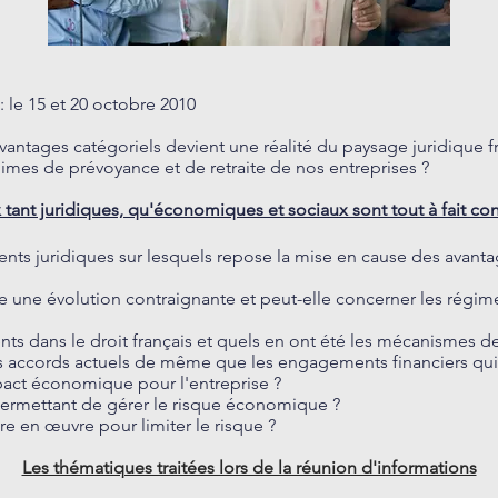
 le 15 et 20 octobre 2010
antages catégoriels devient une réalité du paysage juridique fra
gimes de prévoyance et de retraite de nos entreprises ?
 tant juridiques, qu'économiques et sociaux sont tout à fait co
nts juridiques sur lesquels repose la mise en cause des avanta
dre une évolution contraignante et peut-elle concerner les régi
nts dans le droit français et quels en ont été les mécanismes 
s accords actuels de même que les engagements financiers qui y
act économique pour l'entreprise ?
 permettant de gérer le risque économique ?
e en œuvre pour limiter le risque ?
Les thématiques traitées lors de la réunion d'informations