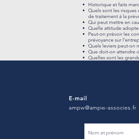
Historique et faits ma
Quels sont les risques
de traitement à la prév
Qui peut mettre en caus
Quelle attitude adopter
Peut-on prévoir les c
prévoyance sur l'entrep
Quels leviers peut-on 
Que doit-on attendre d
Quelles sont les grand
E-mail
ampw@ampw-associes.fr