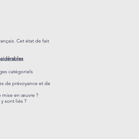
nçais. Cet état de fait
nsidérables
ges catégoriels
mes de prévoyance et de
de mise en œuvre ?
 sont liés ?