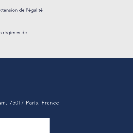
xtension de l'égalité
es régimes de
m, 75017 Paris, France